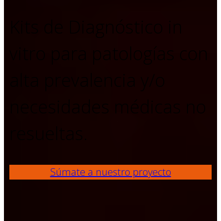
Kits de Diagnóstico in
vitro para patologías con
alta prevalencia y/o
necesidades médicas no
resueltas.
Súmate a nuestro proyecto